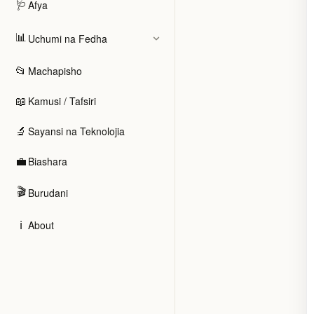
🩺
Afya
📊
Uchumi na Fedha
📂
Machapisho
📖
Kamusi / Tafsiri
🔬
Sayansi na Teknolojia
💼
Biashara
🎬
Burudani
ℹ️
About