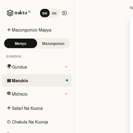
N
ai
nukta
SW
EN
Mazungumzo Mapya
Menyu
Mazungumzo
GUNDUA
🌍
Gundua
📅
Matukio
⚽
Michezo
✈️
Safari Na Kuona
🍲
Chakula Na Kuonja