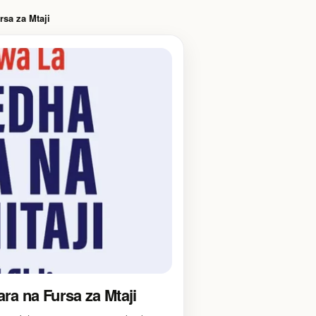
sa za Mtaji
a na Fursa za Mtaji