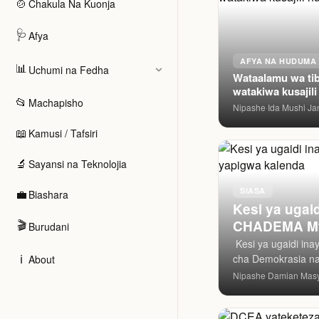
🍲
Chakula Na Kuonja
Kilimo, Misitu
Madini na Uch
Viwanda na Uza
🩺
Afya
Nishati na U
Ujenzi na Miu
AFYA NA HUDUMA 
📊
Uchumi na Fedha
Biashara ya J
Wataalamu wa tib
Usafiri na Uhif
watakiwa kusajil
📂
Utalii na Ukar
Machapisho
zao
Nipashe
Ida Mushi
Ja
·
·
Habari na Maw
Shughuli za F
📖
Kamusi / Tafsiri
Shughuli za M
Uchumi wa Bu
🔬
Sayansi na Teknolojia
Ujasiriamali n
Biashara
SIASA
💼
Biashara
Uchumi
Kesi ya ugai
🎬
CHADEMA Mw
Burudani
ZINGINE
‎ ‎Kesi ya ugaidi 
ℹ️
cha Demokrasia n
About
Ajira na Kazi
imetajwa tena leo k
Diaspora (Wat
Nipashe
Damian Mas
·
Fedha Binafsi
Habari za Mik
Historia