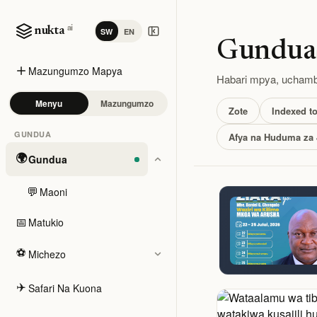
ai
nukta
SW
EN
Gundua
Mazungumzo Mapya
Habari mpya, uchambu
Menyu
Mazungumzo
Zote
Indexed t
GUNDUA
Afya na Huduma za 
🌍
Gundua
💬
Maoni
Gundua kw
📅
Matukio
⚽
Michezo
✈️
Safari Na Kuona
SEKTA & BI