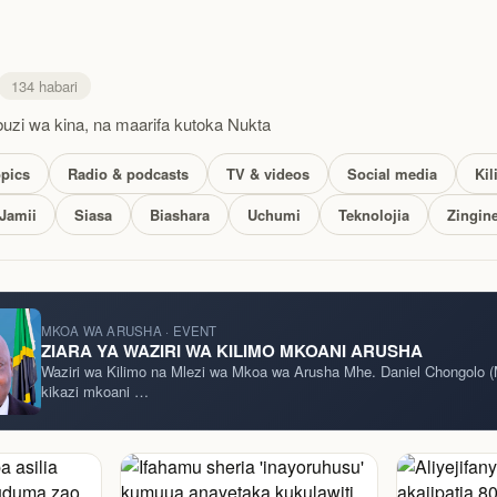
134 habari
zi wa kina, na maarifa kutoka Nukta
opics
Radio & podcasts
TV & videos
Social media
Kil
Jamii
Siasa
Biashara
Uchumi
Teknolojia
Zingin
a Kategoria
MKOA WA ARUSHA · EVENT
ZIARA YA WAZIRI WA KILIMO MKOANI ARUSHA
Waziri wa Kilimo na Mlezi wa Mkoa wa Arusha Mhe. Daniel Chongolo (
kikazi mkoani …
ASHARA
JAMII & MAISHA