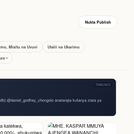
Nukta Publish
imo, Misitu na Uvuvi
Utalii na Ukarimu
ezo
TANGAZO
Mb) @daniel_godfrey_chongolo anatarajia kufanya ziara ya
HABARI & SAYANSI
BURUDANI & MENGINEY