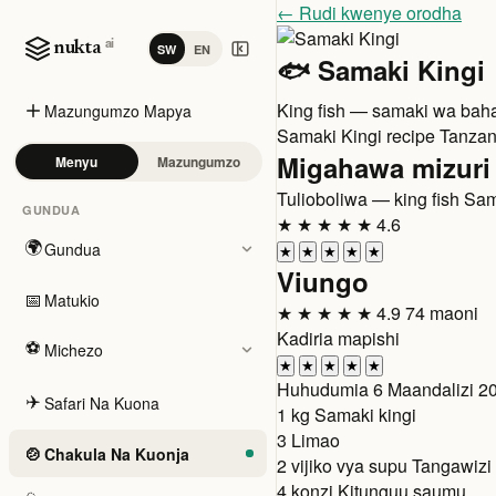
← Rudi kwenye orodha
ai
nukta
SW
EN
🐟 Samaki Kingi
King fish — samaki wa bah
Mazungumzo Mapya
Samaki Kingi recipe Tanzani
Migahawa mizuri
Menyu
Mazungumzo
Tulioboliwa — king fish
Sam
GUNDUA
★
★
★
★
★
4.6
🌍
Gundua
★
★
★
★
★
Viungo
📅
Matukio
★
★
★
★
★
4.9
74 maoni
Kadiria mapishi
⚽
Michezo
★
★
★
★
★
Huhudumia
6
Maandalizi
20
✈️
Safari Na Kuona
1 kg
Samaki kingi
3
Limao
🍲
Chakula Na Kuonja
2 vijiko vya supu
Tangawizi
4 konzi
Kitunguu saumu