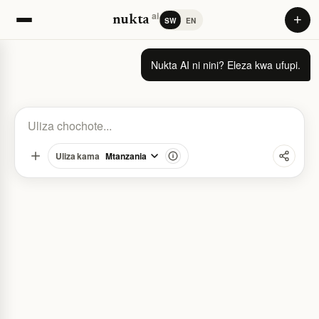
ai
+
nukta
SW
EN
Nukta AI ni nini — Nukta AI
Nukta AI ni nini? Eleza kwa ufupi.
Uliza kama