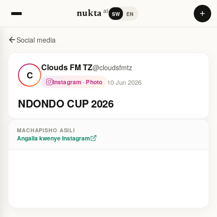
ai
+
nukta
SW
EN
Social media
Clouds FM TZ
@cloudsfmtz
C
10 Jun 2026
Instagram · Photo
NDONDO CUP 2026
MACHAPISHO ASILI
Angalia kwenye Instagram