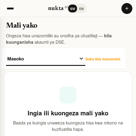
ai
+
nukta
SW
EN
Mali yako
Ongeza hisa unazomiliki au orodha ya ufuatiliaji —
bila
kuunganisha
akaunti ya DSE.
Soko lina matumaini
Ingia ili kuongeza mali yako
Baada ya kuingia unaweza kuongeza hisa kwa mkono na
kuzifuatilia hapa.