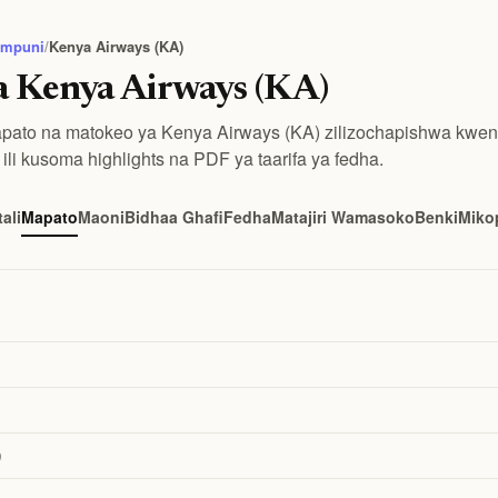
ampuni
/
Kenya Airways (KA)
 Kenya Airways (KA)
mapato na matokeo ya Kenya Airways (KA) zilizochapishwa kwe
ili kusoma highlights na PDF ya taarifa ya fedha.
tali
Mapato
Maoni
Bidhaa Ghafi
Fedha
Matajiri Wamasoko
Benki
Miko
9