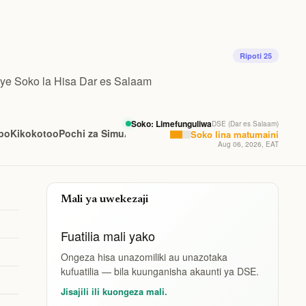
Ripoti 25
nye Soko la Hisa Dar es Salaam
Soko: Limefunguliwa
DSE (Dar es Salaam)
po
Kikokotoo
Pochi za Simu
Afya ya Fedha
Soko lina matumaini
Aug 06, 2026, EAT
Mali ya uwekezaji
Fuatilia mali yako
Ongeza hisa unazomiliki au unazotaka
kufuatilia — bila kuunganisha akaunti ya DSE.
Jisajili ili kuongeza mali.