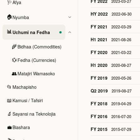
🩺
FY 2022
2023-03-27
Afya
HY 2022
2022-06-30
🏠
Nyumba
FY 2021
2022-03-29
📊
Uchumi na Fedha
H1 2021
2021-08-26
🌾
Bidhaa (Commodities)
FY 2020
2021-03-22
💱
Fedha (Currencies)
H1 2020
2020-08-27
👥
Matajiri Wamasoko
FY 2019
2020-05-26
📂
Machapisho
Q2 2019
2019-08-27
📖
Kamusi / Tafsiri
FY 2018
2019-04-29
🔬
Sayansi na Teknolojia
FY 2016
2016-07-20
💼
Biashara
FY 2015
2015-07-29