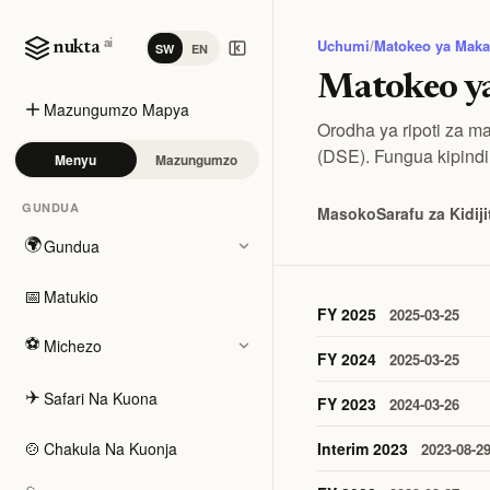
ai
Uchumi
/
Matokeo ya Mak
nukta
SW
EN
Matokeo ya
Mazungumzo Mapya
Orodha ya ripoti za 
(DSE). Fungua kipindi 
Menyu
Mazungumzo
GUNDUA
Masoko
Sarafu za Kidiji
🌍
Gundua
📅
Matukio
FY 2025
2025-03-25
⚽
Michezo
FY 2024
2025-03-25
✈️
Safari Na Kuona
FY 2023
2024-03-26
🍲
Chakula Na Kuonja
Interim 2023
2023-08-2