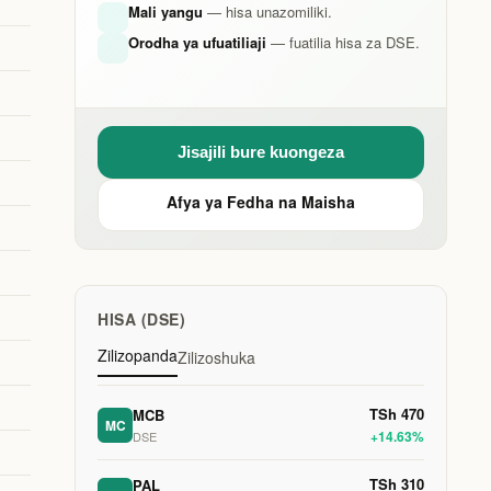
Mali yangu
— hisa unazomiliki.
Orodha ya ufuatiliaji
— fuatilia hisa za DSE.
Jisajili bure kuongeza
Afya ya Fedha na Maisha
HISA (DSE)
Zilizopanda
Zilizoshuka
TSh 470
MCB
MC
+14.63%
DSE
TSh 310
PAL