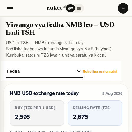
ai
+
nukta
SW
EN
Viwango vya fedha NMB leo — USD
hadi TSH
USD to TSH — NMB exchange rate today
Badilisha fedha kwa kutumia viwango vya NMB (buy/sell).
Kumbuka: rates ni TZS kwa 1 unit ya sarafu ya kigeni.
Soko lina matumaini
NMB USD exchange rate today
8 Aug 2026
BUY (TZS PER 1 USD)
SELLING RATE (TZS)
2,595
2,675
1 USD = 2,595 buy / 2,675 sell TZS at NMB.