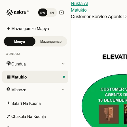
Nukta AI
Matukio
ai
nukta
SW
EN
Customer Service Agents D
Mazungumzo Mapya
Menyu
Mazungumzo
GUNDUA
🌍
Gundua
📅
Matukio
⚽
Michezo
✈️
Safari Na Kuona
🍲
Chakula Na Kuonja