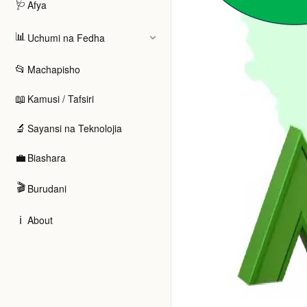
🩺
Afya
📊
Uchumi na Fedha
📂
Machapisho
📖
Kamusi / Tafsiri
🔬
Sayansi na Teknolojia
💼
Biashara
🎬
Burudani
ℹ️
About