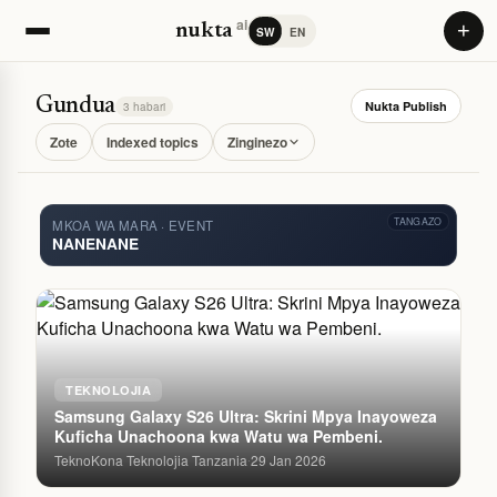
ai
+
nukta
SW
EN
Gundua
Nukta Publish
3 habari
Zote
Indexed topics
Zinginezo
TANGAZO
MKOA WA MARA · EVENT
NANENANE
TEKNOLOJIA
Samsung Galaxy S26 Ultra: Skrini Mpya Inayoweza
Kuficha Unachoona kwa Watu wa Pembeni.
TeknoKona Teknolojia Tanzania
29 Jan 2026
·