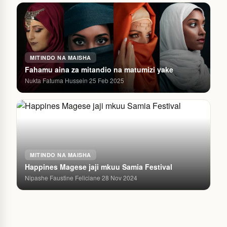
MITINDO NA MAISHA
Fahamu aina za mitandio na matumizi yake
Nukta
Fatuma Hussein
25 Feb 2025
·
·
MITINDO NA MAISHA
Happines Magese jaji mkuu Samia Festival
Nipashe
Faustine Feliciane
28 Nov 2024
·
·