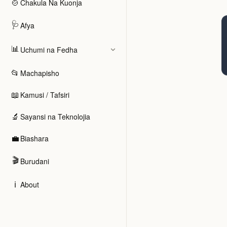
🍲
Chakula Na Kuonja
🩺
Afya
📊
Uchumi na Fedha
📂
Machapisho
📖
Kamusi / Tafsiri
🔬
Sayansi na Teknolojia
💼
Biashara
🎬
Burudani
ℹ️
About