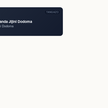
TANGAZO
wanda Jijini Dodoma
ini Dodoma