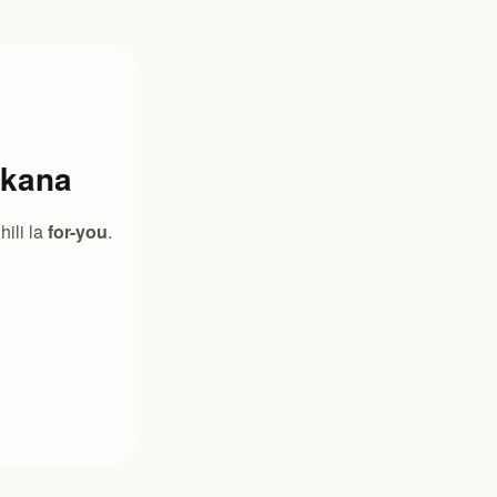
ikana
ili la
for-you
.