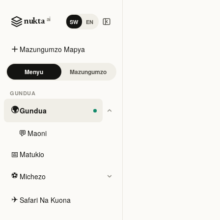
ai
nukta
SW
EN
Mazungumzo Mapya
Menyu
Mazungumzo
GUNDUA
🌍
Gundua
💬
Maoni
📅
Matukio
⚽
Michezo
✈️
Safari Na Kuona