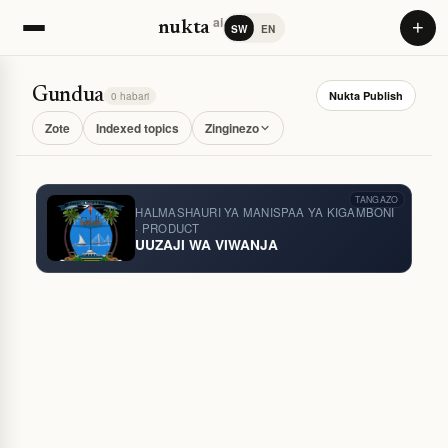
ai
+
nukta
SW
EN
Gundua
Nukta Publish
0 habari
Zote
Indexed topics
Zinginezo
TANGAZO
HALMASHAURI YA MANISPAA YA KIGAMBONI
· PRODUCT
UUZAJI WA VIWANJA