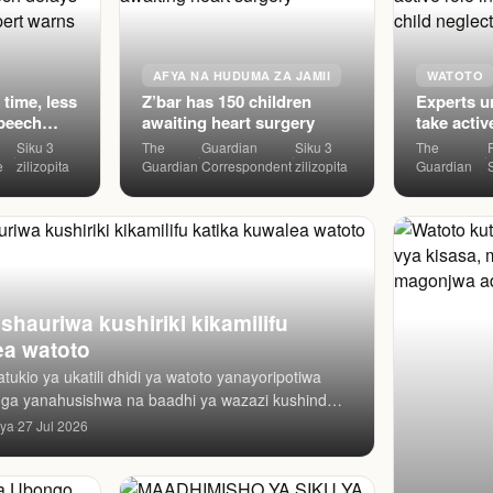
AFYA NA HUDUMA ZA JAMII
WATOTO
time, less
Z’bar has 150 children
Experts ur
awaiting heart surgery
take activ
ldren,
parenting 
Siku 3
The
Guardian
Siku 3
The
·
·
·
·
neglect a
e
zilizopita
Guardian
Correspondent
zilizopita
Guardian
iwa kushiriki kikamilifu
ea watoto
tukio ya ukatili dhidi ya watoto yanayoripotiwa
inga yanahusishwa na baadhi ya wazazi kushindwa
ao wa malez
aya
27 Jul 2026
·