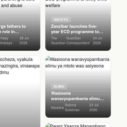
WATOTO
ge fathers to
Zanzibar launches five-
e role in
year ECD programme to
to curb child
fortify child welfare
Friday
28 Jul
The
Guardian
24 Jul
·
·
·
nd abuse
Simbaya
2026
Guardian
Correspondent
2026
ELIMU
Wasioona
wanavyopambania elimu
ya mtoto wao asiyeona
Rahma
23 Jul
Nipashe
·
·
Suleiman
2026