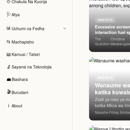
🍲
Chakula Na Kuonja
🩺
Afya
WATOTO
Excessive screen 
📊
Uchumi na Fedha
interaction fuel speech
delays among chi
The
Christina
📂
Machapisho
·
expert warns
Guardian
Mwakangal
📖
Kamusi / Tafsiri
🔬
Sayansi na Teknolojia
WATOTO
💼
Biashara
Wanaume washaur
🎬
katika kuwal
Burudani
Zaidi ya robo ya ma
ℹ️
katika Mkoa wa Ir
About
kutimiza wajibu w
Nipashe
Friday Simb
·