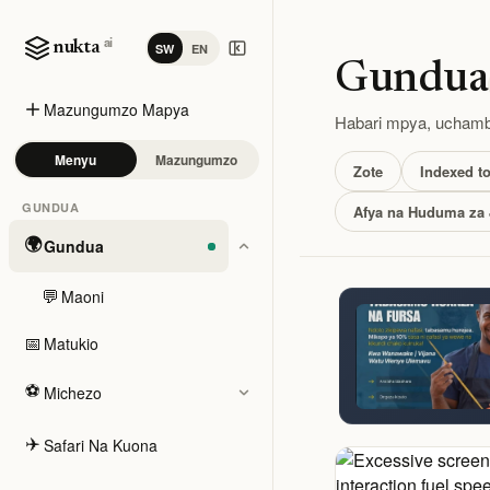
ai
nukta
SW
EN
Gundua
Mazungumzo Mapya
Habari mpya, uchambu
Menyu
Mazungumzo
Zote
Indexed t
GUNDUA
Afya na Huduma za 
🌍
Gundua
💬
Maoni
📅
Matukio
⚽
Michezo
✈️
Safari Na Kuona