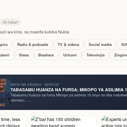
36 habari
zi wa kina, na maarifa kutoka Nukta
opics
Radio & podcasts
TV & videos
Social media
Kil
Jamii
Siasa
Biashara
Uchumi
Teknolojia
Zingin
MKOA WA ARUSHA · SERVICE
TABASAMU HUANZA NA FURSA; MIKOPO YA ASILIMIA 1
Tabasamu huanza na fursa Mkiopo ya aslimia 10 isiyo na riba inatole
ulemavu. …