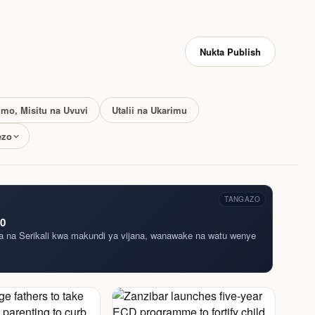
Nukta Publish
imo, Misitu na Uvuvi
Utalii na Ukarimu
ezo
TANGAZO
0
wa na Serikali kwa makundi ya vijana, wanawake na watu wenye