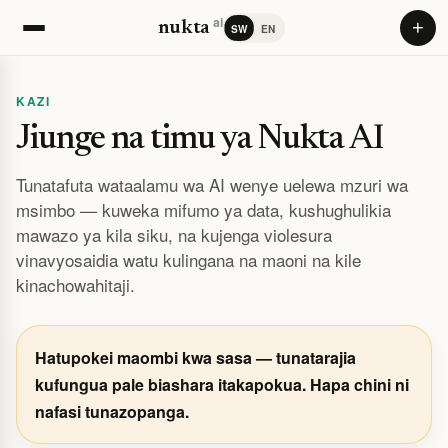
ai
+
nukta
SW
EN
KAZI
Jiunge na timu ya Nukta AI
Tunatafuta wataalamu wa AI wenye uelewa mzuri wa
msimbo — kuweka mifumo ya data, kushughulikia
mawazo ya kila siku, na kujenga violesura
vinavyosaidia watu kulingana na maoni na kile
kinachowahitaji.
Hatupokei maombi kwa sasa — tunatarajia
kufungua pale biashara itakapokua. Hapa chini ni
nafasi tunazopanga.