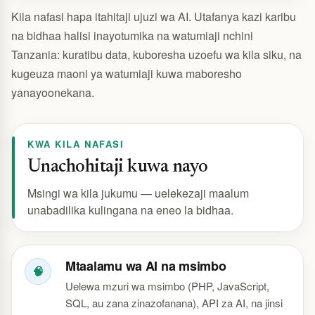
Kila nafasi hapa itahitaji ujuzi wa AI. Utafanya kazi karibu
na bidhaa halisi inayotumika na watumiaji nchini
Tanzania: kuratibu data, kuboresha uzoefu wa kila siku, na
kugeuza maoni ya watumiaji kuwa maboresho
yanayoonekana.
KWA KILA NAFASI
Unachohitaji kuwa nayo
Msingi wa kila jukumu — uelekezaji maalum
unabadilika kulingana na eneo la bidhaa.
Mtaalamu wa AI na msimbo
🧠
Uelewa mzuri wa msimbo (PHP, JavaScript,
SQL, au zana zinazofanana), API za AI, na jinsi