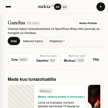
ai
+
nukta
SW
EN
Gundua
Nukta Publish
476 habari
Unaona habari zinazohusishwa na SportPesa Blog chini (pamoja na
mengine ya Gundua).
Zote
Indexed topics
Zinginezo
Mshirika rasmi
Mshirika rasmi
Zote
TRA
28261
77
Gazetini
Michuzi
853
1370
Mada kuu tunazofuatilia
Michezo
Mexico yaianza kombe la dunia kwa u…
Licha ya kumaliza mchezo
wakiwa wachezaji 10 baada ya