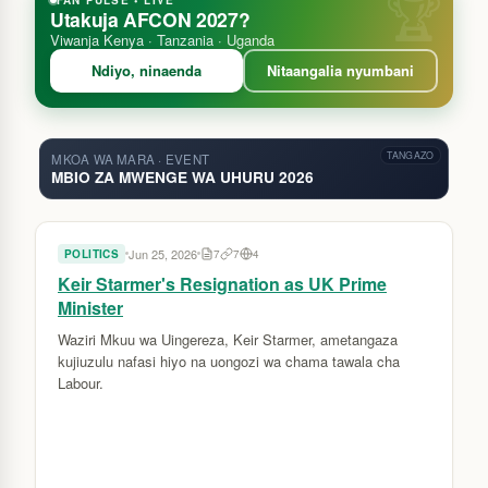
FAN PULSE • LIVE
Utakuja AFCON 2027?
Viwanja Kenya · Tanzania · Uganda
Ndiyo, ninaenda
Nitaangalia nyumbani
TANGAZO
MKOA WA MARA · EVENT
MBIO ZA MWENGE WA UHURU 2026
Jun 25, 2026
POLITICS
7
7
4
Keir Starmer's Resignation as UK Prime
Minister
Waziri Mkuu wa Uingereza, Keir Starmer, ametangaza
kujiuzulu nafasi hiyo na uongozi wa chama tawala cha
Labour.