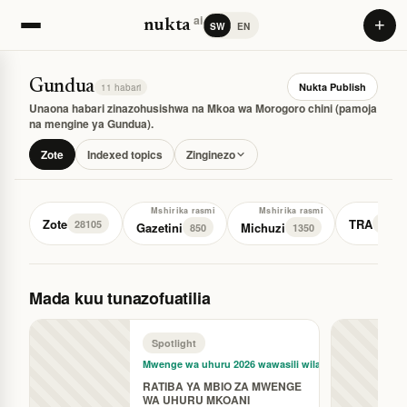
ai
+
nukta
SW
EN
Gundua
Nukta Publish
11 habari
Unaona habari zinazohusishwa na Mkoa wa Morogoro chini (pamoja
na mengine ya Gundua).
Zote
Indexed topics
Zinginezo
Mshirika rasmi
Mshirika rasmi
Zote
TRA
28105
77
Gazetini
Michuzi
850
1350
Mada kuu tunazofuatilia
Spotlight
Mwenge wa uhuru 2026 wawasili wilay…
RATIBA YA MBIO ZA MWENGE
WA UHURU MKOANI