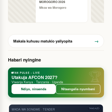
MOROGORO 2026
Mkoa wa Morogoro
→
Makala kuhusu matukio yaliyopita
Habari nyingine
FAN PULSE • LIVE
Utakuja AFCON 2027?
Viwanja Kenya · Tanzania · Uganda
Ndiyo, ninaenda
Nitaangalia nyumbani
TANGAZO
MKOA WA SONGWE · TENDER